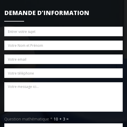
DEMANDE D'INFORMATION
Sujet
Nom / Prénom
*
Email
*
Téléphone
Message
*
Question mathématique
*
10 + 3 =