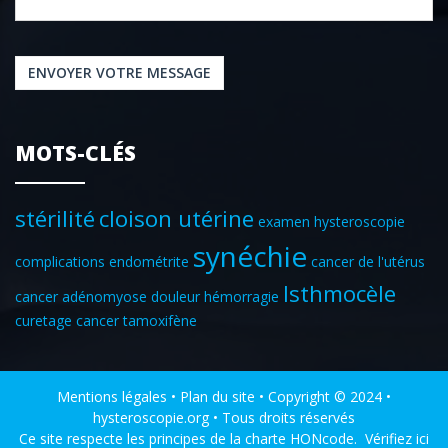
ENVOYER VOTRE MESSAGE
MOTS-CLÉS
stérilité
cloison utérine
examen hysteroscopie
synéchie
complications
endométrite
cancer de l'utérus
Isthmocèle
cancer
adénomyose douleur hémorragie
curetage
cancer tamoxifène
Mentions légales
•
Plan du site
• Copyright © 2024 •
hysteroscopie.org • Tous droits réservés
Ce site respecte les
principes de la charte HONcode
.
Vérifiez ici