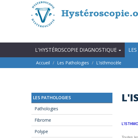
Aller au contenu principal
L'HYSTÉROSCOPIE DIAGNOSTIQUE
LES
Accueil
Les Pathologies
L'isthmocèle
L'
LES PATHOLOGIES
Pathologies
Fibrome
L'ISTHMO
Polype
Toutes le