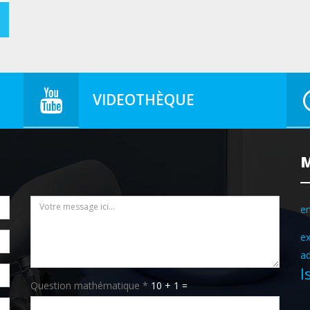
VIDEOTHÈQUE
M
e
e
a
I
Message
*
Question mathématique
*
10 + 1 =