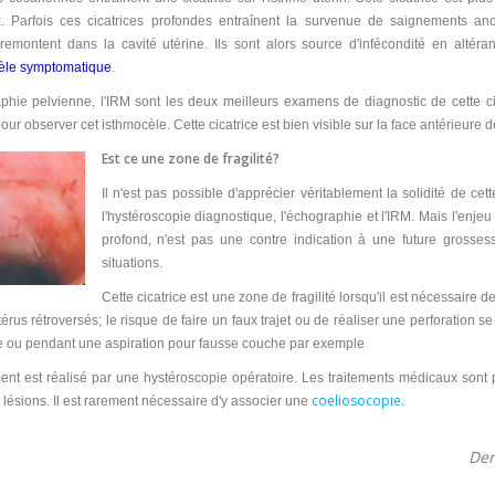
. Parfois ces cicatrices profondes entraînent la survenue de saignements a
 remontent dans la cavité utérine. Ils sont alors source d'infécondité en altéra
èle symptomatique
.
phie pelvienne, l'IRM sont les deux meilleurs examens de diagnostic de cette ci
r observer cet isthmocèle. Cette cicatrice est bien visible sur la face antérieure de
Est ce une zone de fragilité?
Il n'est pas possible d'apprécier véritablement la solidité de 
l'hystéroscopie diagnostique, l'échographie et l'IRM. Mais l'enj
profond, n'est pas une contre indication à une future grosses
situations.
Cette cicatrice est une zone de fragilité lorsqu'il est nécessair
érus rétroversés; le risque de faire un faux trajet ou de réaliser une perforation s
e ou pendant une aspiration pour fausse couche par exemple
ment est réalisé par une hystéroscopie opératoire. Les traitements médicaux sont
coeliosocopie.
s lésions. Il est rarement nécessaire d'y associer une
Der