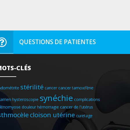
QUESTIONS DE PATIENTES
OTS-CLÉS
stérilité
ndométrite
cancer
cancer tamoxifène
synéchie
xamen hysteroscopie
complications
dénomyose douleur hémorragie
cancer de l'utérus
sthmocèle
cloison utérine
curetage