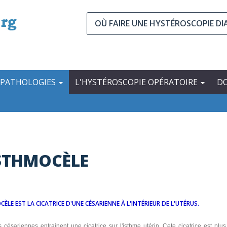
OÙ FAIRE UNE HYSTÉROSCOPIE D
 PATHOLOGIES
L'HYSTÉROSCOPIE OPÉRATOIRE
D
ISTHMOCÈLE
CÈLE EST LA CICATRICE D'UNE CÉSARIENNE À L'INTÉRIEUR DE L'UTÉRUS.
s césariennes entrainent une cicatrice sur l'isthme utérin. Cete cicatrice est pl