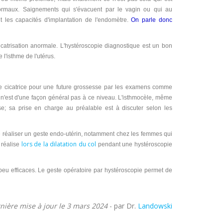
normaux. Saignements qui s'évacuent par le vagin ou qui au
nt les capacités d'implantation de l'endomètre.
On parle donc
catrisation anormale. L'hystéroscopie diagnostique est un bon
 l'isthme de l'utérus.
cette cicatrice pour une future grossesse par les examens comme
eu n'est d'une façon général pas à ce niveau. L'isthmocèle, même
se; sa prise en charge au préalable est à discuter selon les
e de réaliser un geste endo-utérin, notamment chez les femmes qui
lors de la dilatation du col
e réalise
pendant une hystéroscopie
 peu efficaces. Le geste opératoire par hystéroscopie permet de
nière mise à jour le 3 mars 2024
- par Dr.
Landowski