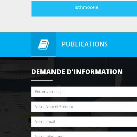
isthmocèle
PUBLICATIONS
DEMANDE D'INFORMATION
Sujet
Nom / Prénom
*
Email
*