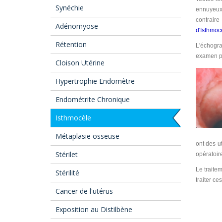
Synéchie
ennuyeux
contraire
Adénomyose
d'Isthmoc
Rétention
L'échogra
examen pou
Cloison Utérine
Hypertrophie Endomètre
Endométrite Chronique
Isthmocèle
Métaplasie osseuse
ont des ut
Stérilet
opératoir
Le traite
Stérilité
traiter ce
Cancer de l'utérus
Exposition au Distilbène