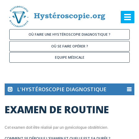
Aller au contenu principal
Toggl
navig
OÙ FAIRE UNE HYSTÉROSCOPIE DIAGNOSTIQUE ?
OÙ SE FAIRE OPÉRER ?
EQUIPE MÉDICALE
L'HYSTÉROSCOPIE DIAGNOSTIQUE
EXAMEN DE ROUTINE
Cet examen doit être réalisé par un gynécologue obstétricien.
COMMENT SE DÉROULE L'EXAMEN ET QUELLE EST SA DURÉE ?