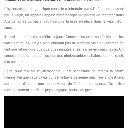
L'hystéroscopie diagnostique consiste à introduire dans l'utérus, en passant
par le vagin, un appareil appelé hystéroscope qui permet de regarder dans
l'utérus, après ou pas si vaginoscopie la mise en place dans le vagin d’un
spéculum.
Il n’est pas nécessaire d’être a jeun. Comme l’examen se réalise par les
voies naturelles, il n'y a bien entendu pas de cicatrice visible. L'examen en
tant que tel ne dure que quelques minutes et se réalise en consultation. Un
compte rendu comportant ou non des photographies est alors établi et remis
à la patiente.
Enfin, pour réaliser l'hystéroscopie, il est nécessaire de remplir la cavité
utérine afin que cette cavité qui est virtuelle devienne ainsi réelle. C'est cela
qui permet d'obtenir une bonne vision de l'intérieur de l'utérus. On utilise
essentiellement du sérum physiologique, parfois du gaz.