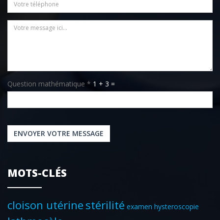
Téléphone
Message
*
Question mathématique
*
1 + 3 =
ENVOYER VOTRE MESSAGE
MOTS-CLÉS
cloison utérine
stérilité
examen hysteroscopie