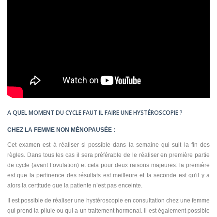
A QUEL MOMENT DU CYCLE FAUT IL FAIRE UNE HYSTÉROSCOPIE ?
CHEZ LA FEMME NON MÉNOPAUSÉE :
Cet examen est à réaliser si possible dans la semaine qui suit la fin des
règles. Dans tous les cas il sera préférable de le réaliser en première partie
de cycle (avant l’ovulation) et cela pour deux raisons majeures: la première
est que la pertinence des résultats est meilleure et la seconde est qu'il y a
alors la certitude que la patiente n’est pas enceinte.
Il est possible de réaliser une hystéroscopie en consultation chez une femme
qui prend la pilule ou qui a un traitement hormonal. Il est également possible