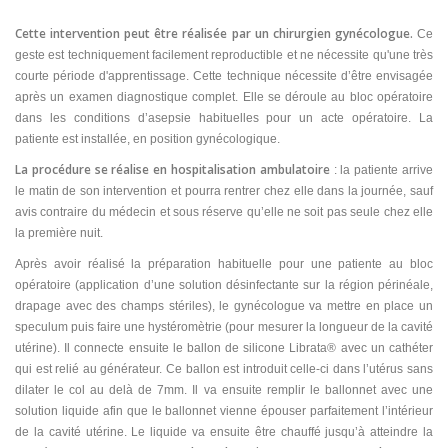
Cette intervention peut être réalisée par un chirurgien gynécologue.
Ce
geste est techniquement facilement reproductible et ne nécessite qu'une très
courte période d'apprentissage. Cette technique nécessite d’être envisagée
après un examen diagnostique complet. Elle se déroule au bloc opératoire
dans les conditions d’asepsie habituelles pour un acte opératoire. La
patiente est installée, en position gynécologique.
La procédure se réalise en hospitalisation ambulatoire
: la patiente arrive
le matin de son intervention et pourra rentrer chez elle dans la journée, sauf
avis contraire du médecin et sous réserve qu’elle ne soit pas seule chez elle
la première nuit.
Après avoir réalisé la préparation habituelle pour une patiente au bloc
opératoire (application d’une solution désinfectante sur la région périnéale,
drapage avec des champs stériles), le gynécologue va mettre en place un
speculum puis faire une hystéromètrie (pour mesurer la longueur de la cavité
utérine). Il connecte ensuite le ballon de silicone Librata® avec un cathéter
qui est relié au générateur. Ce ballon est introduit celle-ci dans l’utérus sans
dilater le col au delà de 7mm. Il va ensuite remplir le ballonnet avec une
solution liquide afin que le ballonnet vienne épouser parfaitement l’intérieur
de la cavité utérine. Le liquide va ensuite être chauffé jusqu’à atteindre la