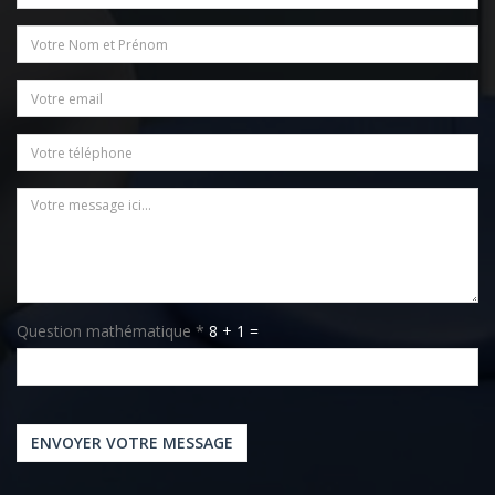
Sujet
Nom / Prénom
*
Email
*
Téléphone
Message
*
Question mathématique
*
8 + 1 =
ENVOYER VOTRE MESSAGE