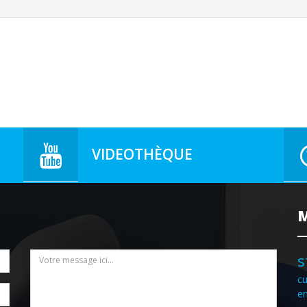
VIDEOTHÈQUE
M
s
c
e