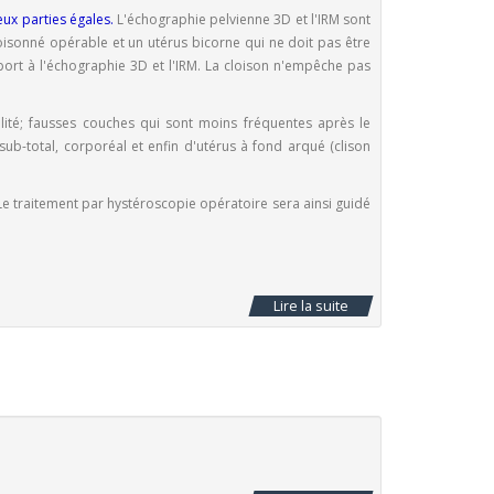
deux parties égales.
L'échographie pelvienne 3D et l'IRM sont
oisonné opérable et un utérus bicorne qui ne doit pas être
ort à l'échographie 3D et l'IRM. La cloison n'empêche pas
lité; fausses couches qui sont moins fréquentes après le
 sub-total, corporéal et enfin d'utérus à fond arqué (clison
Le traitement par hystéroscopie opératoire sera ainsi guidé
Lire la suite