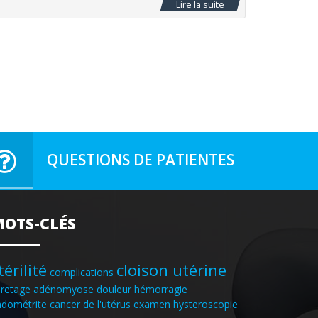
Lire la suite
QUESTIONS DE PATIENTES
OTS-CLÉS
térilité
cloison utérine
complications
uretage
adénomyose douleur hémorragie
ndométrite
cancer de l'utérus
examen hysteroscopie