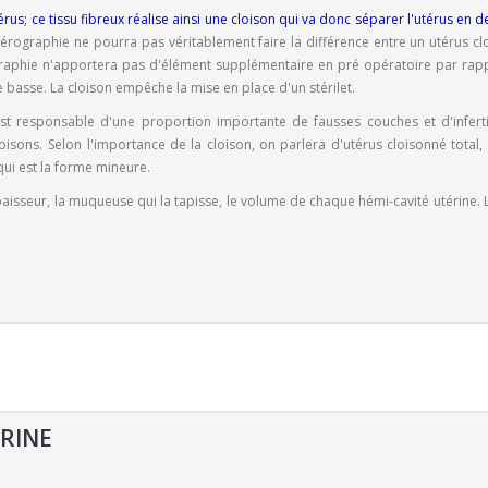
utérus; ce tissu fibreux réalise ainsi une cloison qui va donc séparer l'utérus en 
érographie ne pourra pas véritablement faire la différence entre un utérus cl
raphie n'apportera pas d'élément
supplémentaire en pré opératoire par rapp
 basse. La cloison empêche la mise en place d'un stérilet.
est responsable d'une proportion importante de fausses couches et d'inferti
oisons.
Selon l'importance de la cloison, on parlera d'utérus cloisonné total,
qui est la forme mineure.
aisseur, la muqueuse qui la tapisse, le volume de chaque hémi-cavité utérine. 
RINE