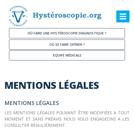
Aller au contenu principal
Toggl
navig
OÙ FAIRE UNE HYSTÉROSCOPIE DIAGNOSTIQUE ?
OÙ SE FAIRE OPÉRER ?
EQUIPE MÉDICALE
MENTIONS LÉGALES
MENTIONS LÉGALES
LES MENTIONS LÉGALES POUVANT ÊTRE MODIFIÉES A TOUT
MOMENT ET SANS PRÉAVIS NOUS VOUS ENGAGEONS A LES
CONSULTER RÉGULIÈREMENT.