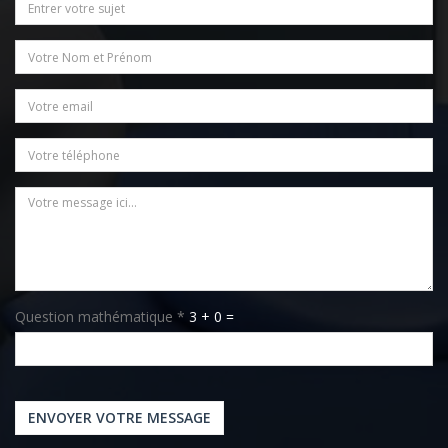
Sujet
Nom / Prénom
*
Email
*
Téléphone
Message
*
Question mathématique
*
3 + 0 =
ENVOYER VOTRE MESSAGE